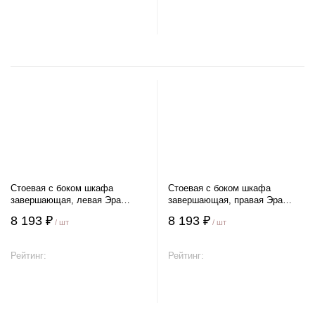
В корзину
В корзину
Стоевая с боком шкафа
Стоевая с боком шкафа
завершающая, левая Эра
завершающая, правая Эра
Натали
Натали
8 193 ₽
8 193 ₽
/ шт
/ шт
Рейтинг:
Рейтинг:
В корзину
В корзину