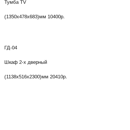
Тумба TV
(1350х478х683)мм 10400р.
ГД-04
Шкаф 2-х дверный
(1138х516х2300)мм 20410р.