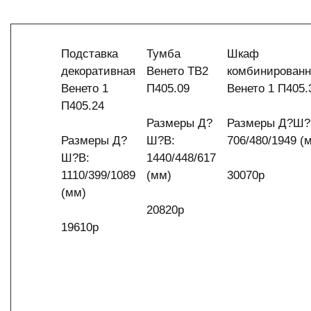
Подставка
Тумба
Шкаф
декоративная
Венето ТВ2
комбинирован
Венето 1
П405.09
Венето 1 П405.
П405.24
Размеры Д?
Размеры Д?Ш?
Размеры Д?
Ш?В:
706/480/1949 (
Ш?В:
1440/448/617
1110/399/1089
(мм)
30070р
(мм)
20820р
19610р