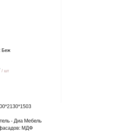
2 Беж
₽
/ шт
900*2130*1503
тель - Диа Мебель
фасадов: МДФ