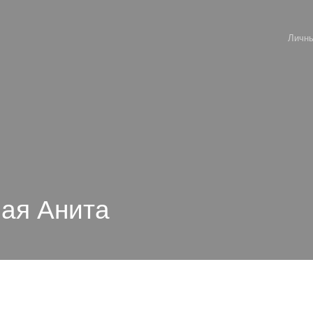
Личны
ная Анита