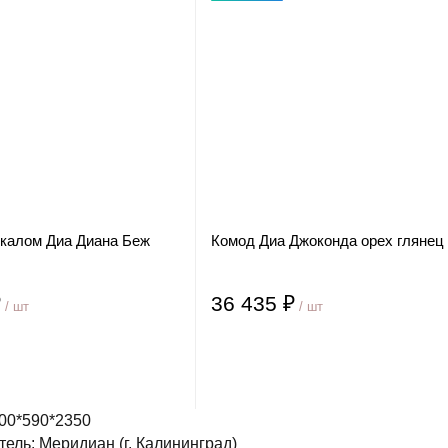
ркалом Диа Диана Беж
Комод Диа Джоконда орех глянец
₽
36 435 ₽
/ шт
/ шт
00*590*2350
ель: Меридиан (г. Калининград)