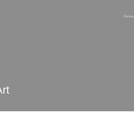
Личны
rt