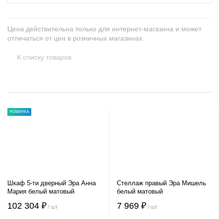
Цена действительна только для интернет-магазина и может
отличаться от цен в розничных магазинах.
К списку товаров
НОВИНКА
Шкаф 5-ти дверный Эра Анна
Стеллаж правый Эра Мишель
Мария белый матовый
белый матовый
102 304 ₽
7 969 ₽
/ шт
/ шт