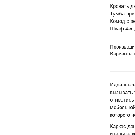
Кровать д
Тумба прик
Комод с з
Шкаф 4-х 
Производи
Варианты ц
Идеальное
вызывать 
отнестись
мебельной
которого н
Каркас да
итальянск