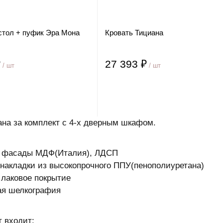
стол + пуфик Эра Мона
Кровать Тициана
₽
27 393 ₽
/ шт
/ шт
ана за комплект с 4-х дверным шкафом.
: фасады МДФ(Италия), ЛДСП
накладки из высокопрочного ППУ(пенополиуретана)
 лаковое покрытие
ая шелкография
т входит: