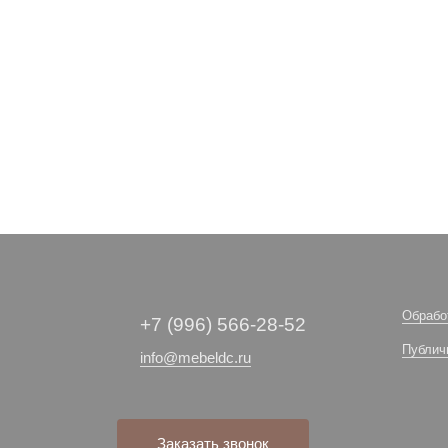
Обрабо
+7 (996) 566-28-52
Публич
info@mebeldc.ru
Заказать звонок