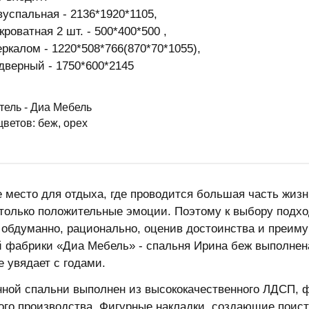
вуспальная - 2136*1920*1105,
роватная 2 шт. - 500*400*500 ,
еркалом - 1220*508*766(870*70*1055),
дверный - 1750*600*2145
тель - Диа Мебель
ветов: беж, орех
 место для отдыха, где проводится большая часть жиз
только положительные эмоции. Поэтому к выбору подхо
 обдуманно, рационально, оценив достоинства и преиму
 фабрики «Диа Мебель» - спальня Ирина беж выполнена
е увядает с годами.
нной спальни выполнен из высококачественного ЛДСП, 
ого производства. Фигурные накладки, создающие поист