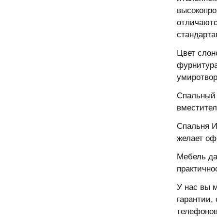
высокопро
отличаютс
стандарта
Цвет слон
фурнитура
умиротвор
Спальный 
вместител
Спальня И
желает оф
Мебель да
практично
У нас вы 
гарантии,
телефонов