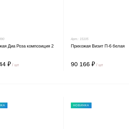
890
Арт.: 15105
жая Диа Роза композиция 2
Прихожая Визит П-6 белая
44 ₽
90 166 ₽
/ шт
/ шт
НКА
НОВИНКА