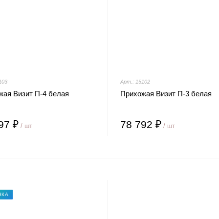
103
Арт.: 15102
жая Визит П-4 белая
Прихожая Визит П-3 белая
97 ₽
78 792 ₽
/ шт
/ шт
НКА