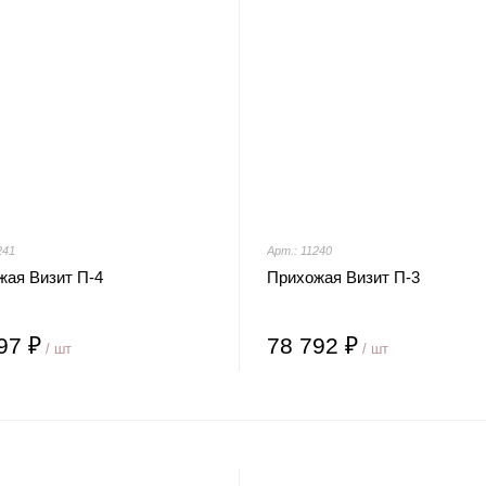
241
Арт.: 11240
жая Визит П-4
Прихожая Визит П-3
97 ₽
78 792 ₽
/ шт
/ шт