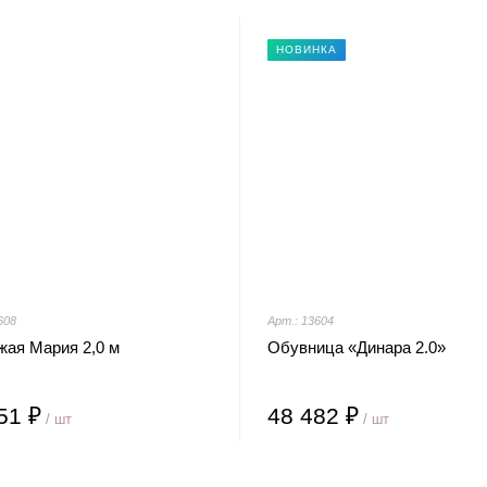
НОВИНКА
608
Арт.: 13604
жая Мария 2,0 м
Обувница «Динара 2.0»
51 ₽
48 482 ₽
/ шт
/ шт