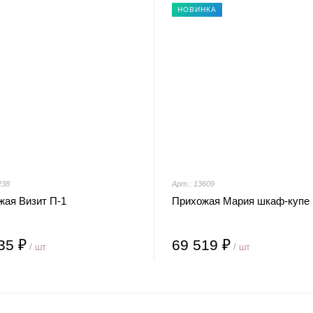
НОВИНКА
238
Арт.: 13609
жая Визит П-1
Прихожая Мария шкаф-купе
35 ₽
69 519 ₽
/ шт
/ шт