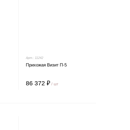
Арт.: 11242
Прихожая Визит П-5
86 372 ₽
/ шт