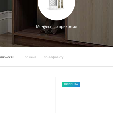
Модульные прихожие
улярности
по цене
по алфавиту
НОВИНКА