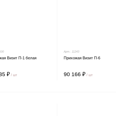
100
Арт.: 11243
жая Визит П-1 белая
Прихожая Визит П-6
35 ₽
90 166 ₽
/ шт
/ шт