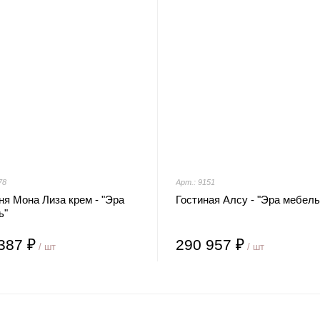
78
Арт.: 9151
я Мона Лиза крем - "Эра
Гостиная Алсу - "Эра мебель
ь"
387 ₽
290 957 ₽
/ шт
/ шт