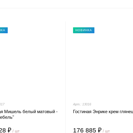
НКА
НОВИНКА
017
Арт.: 13016
ая Мишель белый матовый -
Гостиная Энрике крем гляне
мебель"
28 ₽
176 885 ₽
/ шт
/ шт