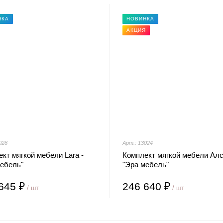
НКА
НОВИНКА
АКЦИЯ
028
Арт.: 13024
кт мягкой мебели Lara -
Комплект мягкой мебели Алс
мебель"
"Эра мебель"
645 ₽
246 640 ₽
/ шт
/ шт