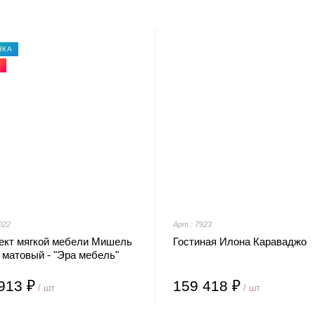
НКА
Я
022
Арт.: 7923
ект мягкой мебели Мишель
Гостиная Илона Караваджо
 матовый - "Эра мебель"
913 ₽
159 418 ₽
/ шт
/ шт