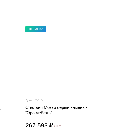
НОВИНКА
Арт.: 15055
ц
Спальня Мокко серый камень -
"Эра мебель"
267 593 ₽
/ шт