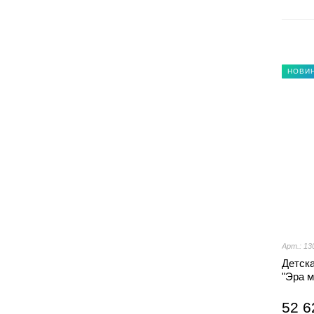
НОВИ
Арт.: 13
Детск
"Эра 
52 6