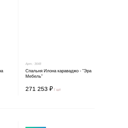
Арт.: 3648
на
Спальня Илона караваджо - "Эра
Мебель"
271 253 ₽
/ шт