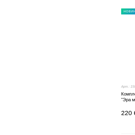
НОВИ
Арт.: 15
Компле
"Эра 
220 