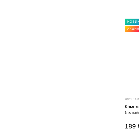
НОВИ
АКЦИ
Арт.: 13
Компл
белый
189 