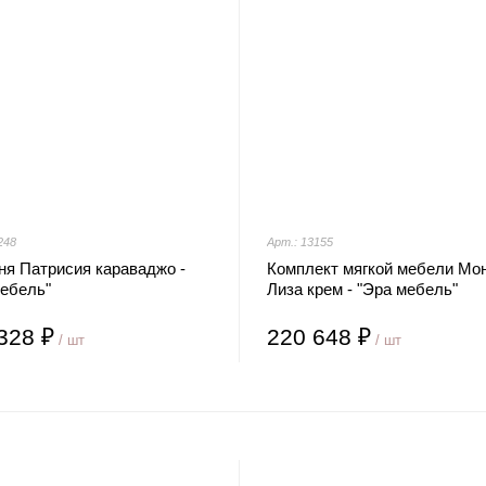
248
Арт.: 13155
ня Патрисия караваджо -
Комплект мягкой мебели Мо
мебель"
Лиза крем - "Эра мебель"
328 ₽
220 648 ₽
/ шт
/ шт