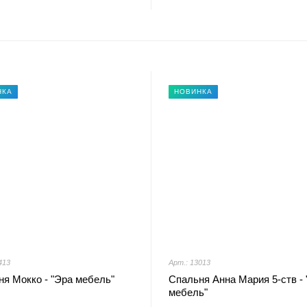
НКА
НОВИНКА
413
Арт.: 13013
я Мокко - "Эра мебель"
Спальня Анна Мария 5-ств - 
мебель"