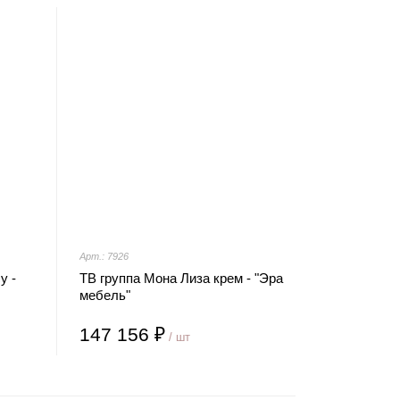
Арт.: 7926
у -
ТВ группа Мона Лиза крем - "Эра
мебель"
147 156 ₽
/ шт