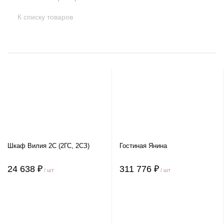
К списку товаров
Шкаф Вилия 2С (2ГС, 2СЗ)
Гостиная Янина
24 638 ₽
311 776 ₽
/ шт
/ шт