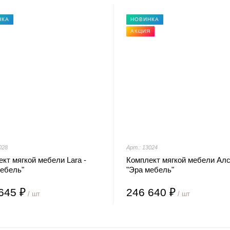
НКА
НОВИНКА
АКЦИЯ
028
Арт.: 13024
кт мягкой мебели Lara -
Комплект мягкой мебели Алс
мебель"
"Эра мебель"
645 ₽
246 640 ₽
/ шт
/ шт