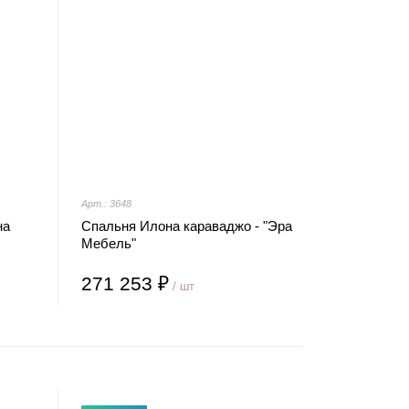
Арт.: 3648
на
Спальня Илона караваджо - "Эра
Мебель"
271 253 ₽
/ шт