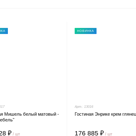
НКА
НОВИНКА
017
Арт.: 13016
ая Мишель белый матовый -
Гостиная Энрике крем гляне
мебель"
28 ₽
176 885 ₽
/ шт
/ шт