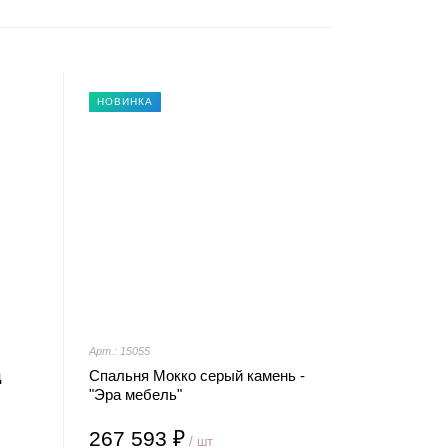
НОВИНКА
Арт.: 15055
ц
Спальня Мокко серый камень -
"Эра мебель"
267 593 ₽
/ шт