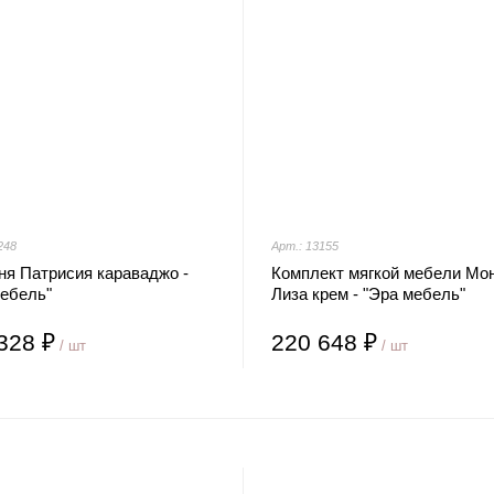
248
Арт.: 13155
ня Патрисия караваджо -
Комплект мягкой мебели Мо
мебель"
Лиза крем - "Эра мебель"
328 ₽
220 648 ₽
/ шт
/ шт