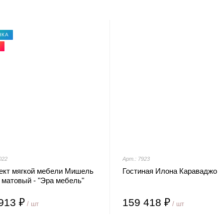
НКА
Я
022
Арт.: 7923
ект мягкой мебели Мишель
Гостиная Илона Караваджо
 матовый - "Эра мебель"
913 ₽
159 418 ₽
/ шт
/ шт