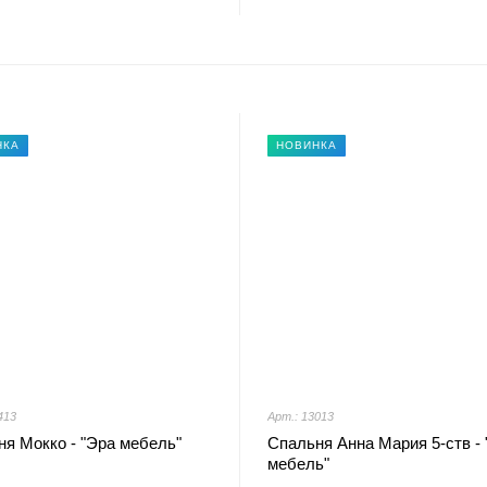
НКА
НОВИНКА
413
Арт.: 13013
я Мокко - "Эра мебель"
Спальня Анна Мария 5-ств - 
мебель"