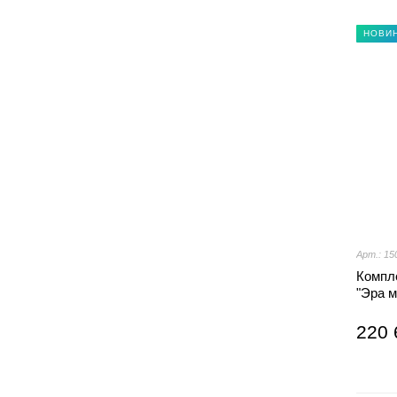
НОВИ
Арт.: 15
Компле
"Эра 
220 