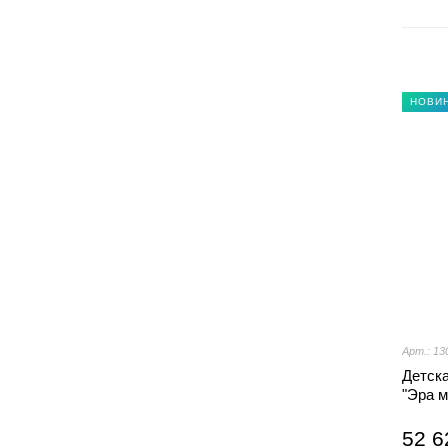
НОВИ
Арт.: 13
Детск
"Эра 
52 6