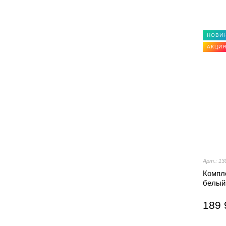
НОВИ
АКЦИ
Арт.: 13
Компл
белый
189 