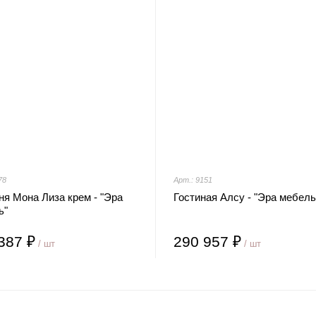
78
Арт.: 9151
я Мона Лиза крем - "Эра
Гостиная Алсу - "Эра мебель
ь"
387 ₽
290 957 ₽
/ шт
/ шт