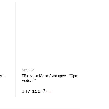
Арт.: 7926
у -
ТВ группа Мона Лиза крем - "Эра
мебель"
147 156 ₽
/ шт