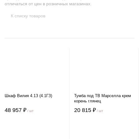
отличаться от цен в розничных магазинах.
К списку товаров
Шкаф Вилия 4.1З (4.1ГЗ)
Тумба под ТВ Марселла крем
корень глянец
48 957 ₽
20 815 ₽
/ шт
/ шт