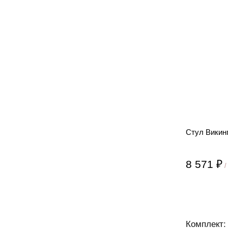
Стул Викин
8 571 ₽
/
Комплект: