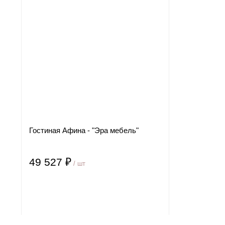
ы
Гостиная Афина - "Эра мебель"
49 527 ₽
/ шт