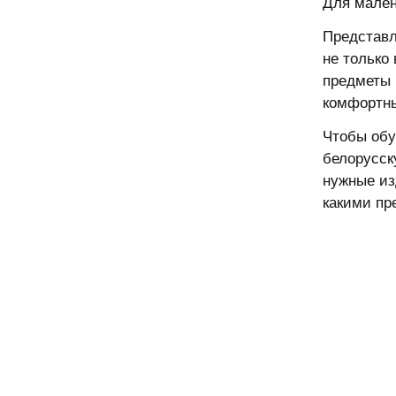
Для мален
Представл
не только
предметы 
комфортн
Чтобы обу
белорусск
нужные из
какими пр