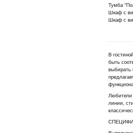
Тумба "По
Шкаф с ви
Шкаф с ви
В гостино
быть соот
выбирать 
предлагае
функциона
Любители 
линии, ст
классичес
СПЕЦИФИ