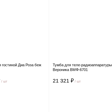
 гостиной Диа Роза беж
Тумба для теле-радиоаппаратур
Вероника ВМФ-6701
₽
21 321 ₽
/ шт
/ шт