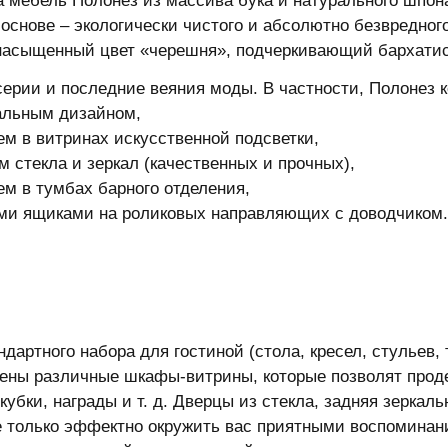
 мебель Полонез из массива бука и натурального шпон
 основе – экологически чистого и абсолютно безвредно
насыщенный цвет «черешня», подчеркивающий бархатис
серии и последние веяния моды. В частности, Полонез 
альным дизайном,
ем в витринах искусственной подсветки,
м стекла и зеркал (качественных и прочных),
ем в тумбах барного отделения,
ми ящиками на роликовых направляющих с доводчиком.
ндартного набора для гостиной (стола, кресел, стульев,
ены различные шкафы-витрины, которые позволят про
кубки, награды и т. д. Дверцы из стекла, задняя зеркал
е только эффектно окружить вас приятными воспоминани