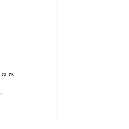
г GL-05
 шт