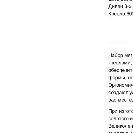
Диван 3-х
Кресло 601
Набор мяг
креслами,
обеспечит
формы, от
Эргономич
создают у
вас месте
При изгот
золотого 
Великолеп