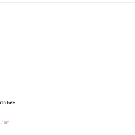
атя Беж
₽
/ шт