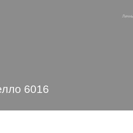
Личны
елло 6016