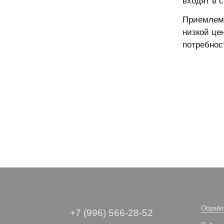
входят в 
Приемлема
низкой це
потребнос
Обрабо
+7 (996) 566-28-52