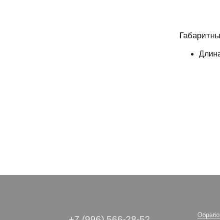
Габаритны
Длина
Обрабо
+7 (996) 566-28-52