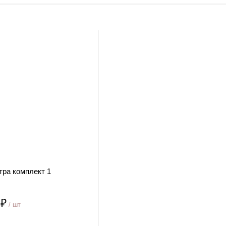
тра комплект 1
 ₽
/ шт