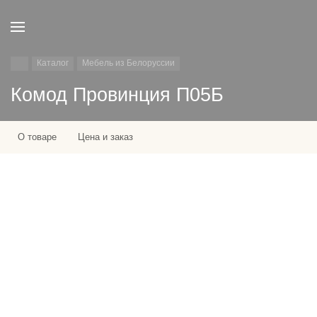
Каталог
Мебель из Белоруссии
Комод Провинция П05Б
О товаре
Цена и заказ