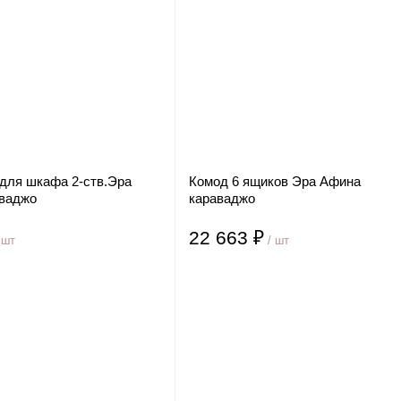
 для шкафа 2-ств.Эра
Комод 6 ящиков Эра Афина
ваджо
караваджо
22 663 ₽
 шт
/ шт