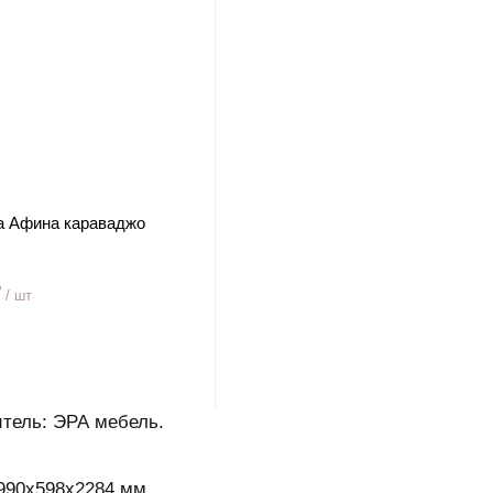
а Афина караваджо
₽
/ шт
тель: ЭРА мебель.
990x598x2284 мм.