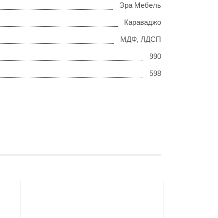
Эра Мебель
Караваджо
МДФ, ЛДСП
990
598