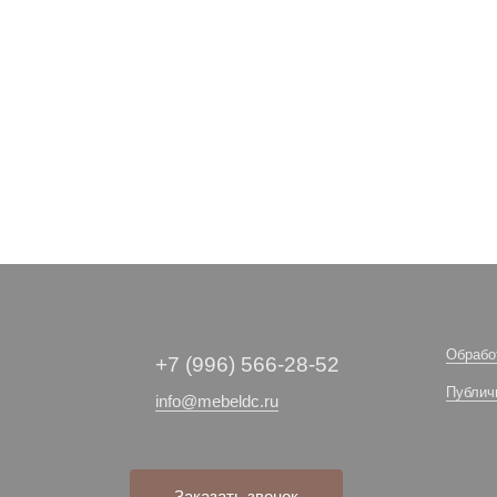
Обрабо
+7 (996) 566-28-52
Публич
info@mebeldc.ru
Заказать звонок