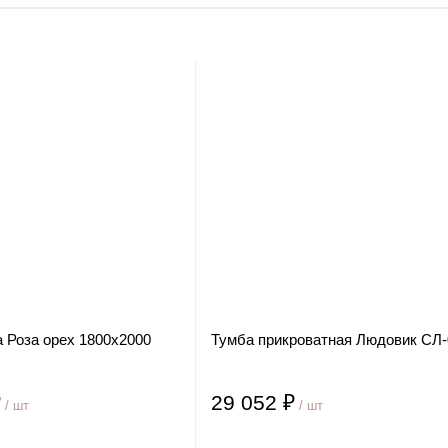
а Роза орех 1800х2000
Тумба прикроватная Людовик СЛ-
₽
29 052 ₽
/ шт
/ шт