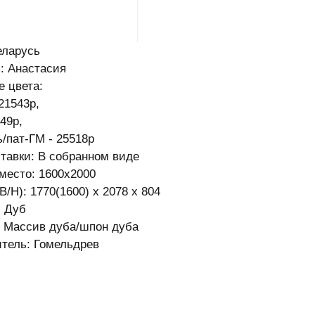
еларусь
: Анастасия
 цвета:
21543р,
49р,
ь/пат-ГМ - 25518р
тавки: В собранном виде
место: 1600х2000
B/H): 1770(1600) x 2078 x 804
: Дуб
 Массив дуба/шпон дуба
тель: Гомельдрев