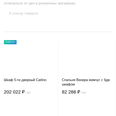
отличаться от цен в розничных магазинах.
К списку товаров
НОВИНКА
Шкаф 5-ти дверный Carlino
Спальня Венера жемчуг с 6дв
шкафом
202 022 ₽
82 286 ₽
/ шт
/ шт