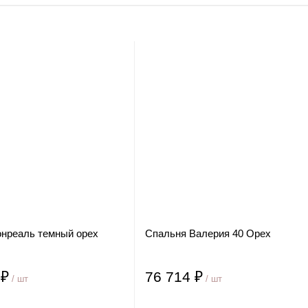
нреаль темный орех
Спальня Валерия 40 Орех
 ₽
76 714 ₽
/ шт
/ шт