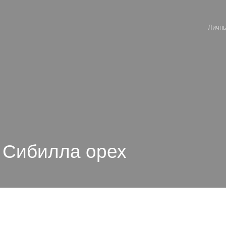
Личны
 Сибилла орех