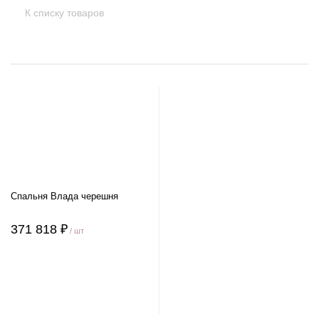
К списку товаров
Спальня Влада черешня
371 818 ₽
/ шт