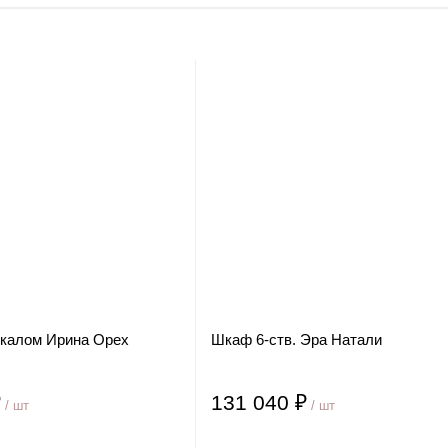
ркалом Ирина Орех
Шкаф 6-ств. Эра Натали
₽
131 040 ₽
/ шт
/ шт