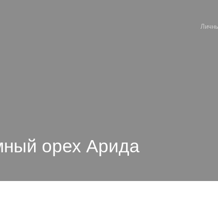
Личны
мный орех Арида