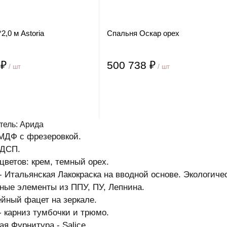
2,0 м Astoria
Спальня Оскар орех
 ₽
500 738 ₽
/ шт
/ шт
тель: Арида
МДФ с фрезеровкой.
ЛДСП.
цветов: крем, темный орех.
- Итальянская Лакокраска на вводной основе. Экологиче
ные элементы из ППУ, ПУ, Лепнина.
йный фацет на зеркале.
- карниз тумбочки и трюмо.
я Фурнитура - Salice.