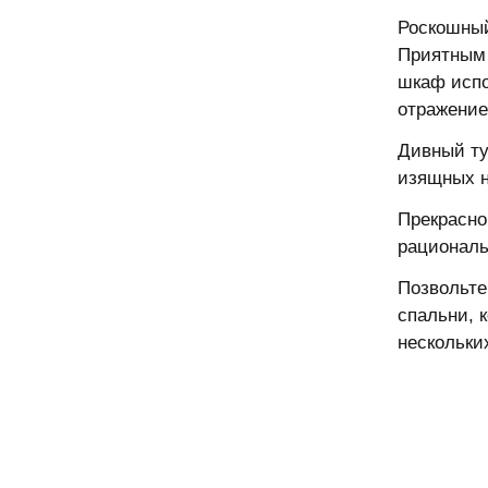
Роскошный
Приятным 
шкаф испо
отражение
Дивный ту
изящных н
Прекрасно
рациональ
Позвольте
спальни, 
нескольких