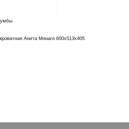
Тумбы
кроватная Анита Монаго 600х513х405