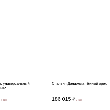
в. универсальный
Спальня Даниэлла тёмный орех
-02
₽
186 015 ₽
/ шт
/ шт