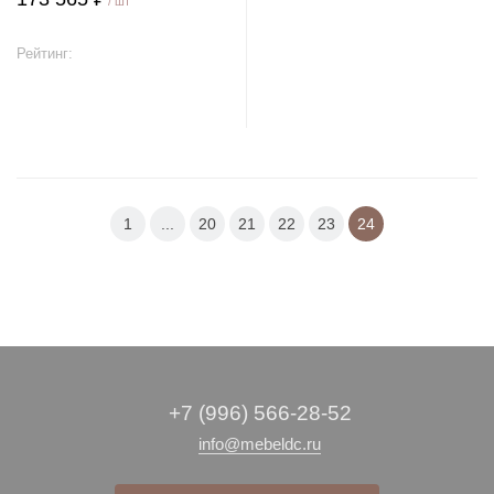
/ шт
Рейтинг:
В корзину
1
...
20
21
22
23
24
+7 (996) 566-28-52
info@mebeldc.ru