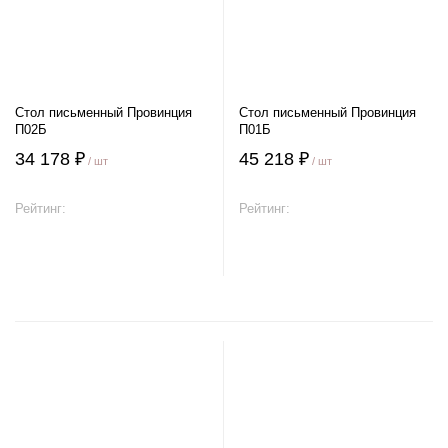
Стол письменный Провинция
Стол письменный Провинция
П02Б
П01Б
34 178 ₽
45 218 ₽
/ шт
/ шт
Рейтинг:
Рейтинг:
В корзину
В корзину