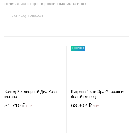
отличаться от цен в розничных магазинах.
К списку товаров
НОВИНКА
Комод 2-х дверный Диа Роза
Витрина 1-ств Эра Флоренция
могано
белый глянец
31 710 ₽
63 302 ₽
/ шт
/ шт