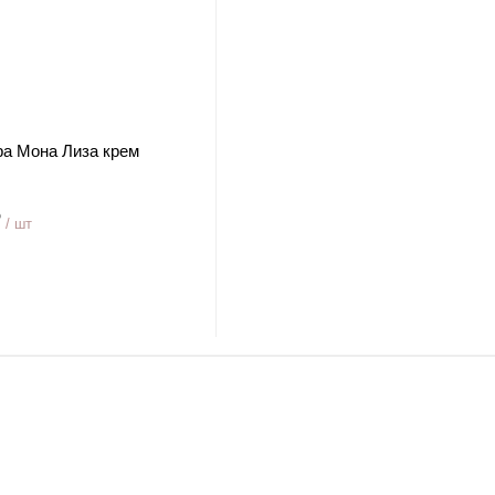
ра Мона Лиза крем
₽
/ шт