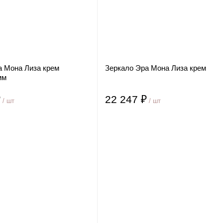
а Мона Лиза крем
Зеркало Эра Мона Лиза крем
мм
₽
22 247 ₽
/ шт
/ шт