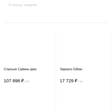
К списку товаров
Спальня Сабина орех
Зеркало Gillian
107 896 ₽
17 729 ₽
/ шт
/ шт