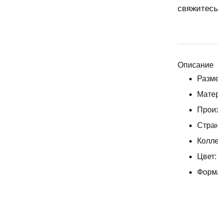
свяжитесь
Описание
Разме
Матер
Произ
Стран
Колле
Цвет:
Форма