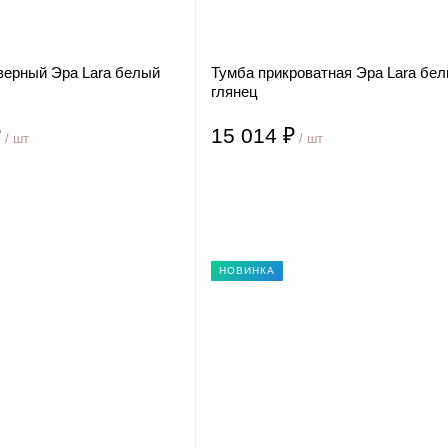
верный Эра Lara белый
Тумба прикроватная Эра Lara бе
глянец
₽
15 014 ₽
/ шт
/ шт
НОВИНКА