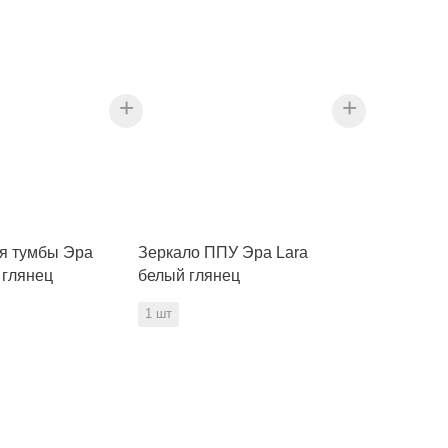
+
+
я тумбы Эра
Зеркало ППУ Эра Lara
 глянец
белый глянец
1 шт