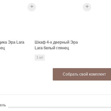
+
+
ика Эра Lara
Шкаф 4-х дверный Эра
нец
Lara белый глянец
1 шт
Собрать свой комплект
ель