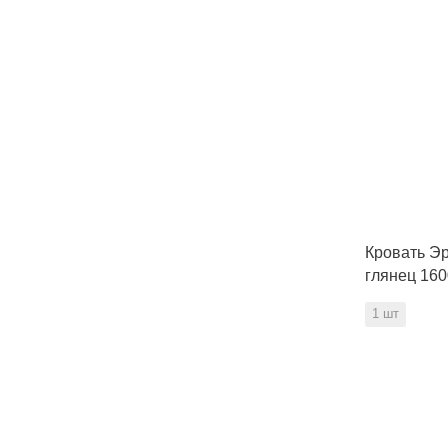
Кровать Эр
глянец 16
1 шт