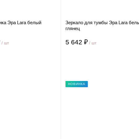
ика Эра Lara белый
Зеркало для тумбы Эра Lara бел
глянец
₽
5 642 ₽
/ шт
/ шт
НОВИНКА