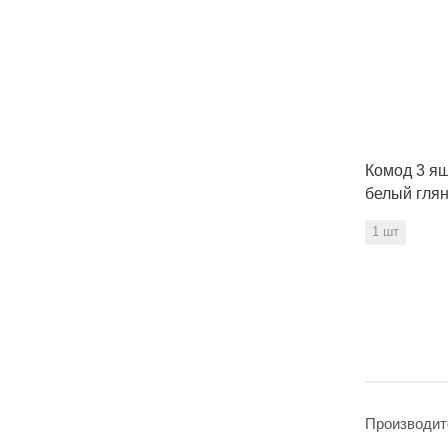
Комод 3 ящ
белый гля
1 шт
Производит