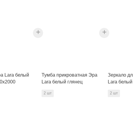
+
+
а Lara белый
Тумба прикроватная Эра
Зеркало дл
00х2000
Lara белый глянец
Lara белый
2 шт
2 шт